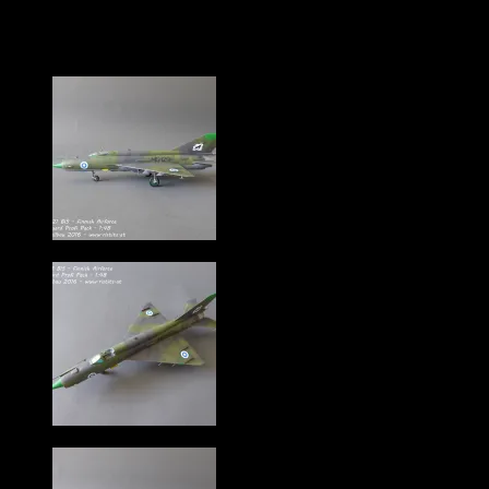
MiG-21 BIS in der Version der finnischen Luftwaffe,
31st. Fighter Squadron, 1980 – 1981.