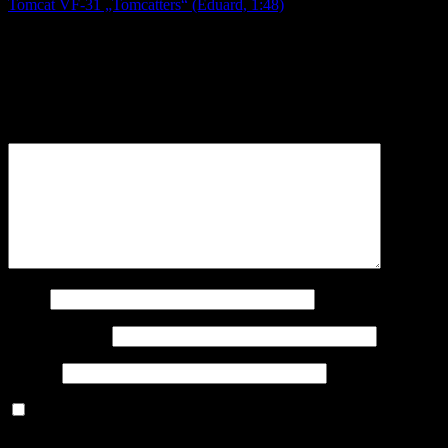
Tomcat VF-31 „Tomcatters“ (Eduard, 1:48)
Navigation
Schreibe einen Kommentar
Deine E-Mail-Adresse wird nicht veröffentlicht.
Erforderliche
Felder sind mit
*
markiert
Kommentar
*
Name
E-Mail-Adresse
Website
Benachrichtige mich über nachfolgende Kommentare via E-
Mail.