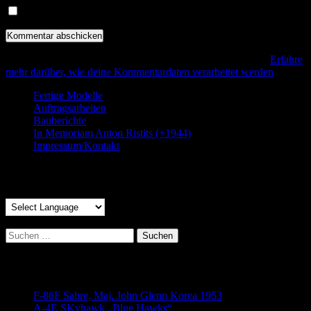
Benachrichtige mich über neue Beiträge via E-Mail.
Diese Website verwendet Akismet, um Spam zu reduzieren.
Erfahre
mehr darüber, wie deine Kommentardaten verarbeitet werden
.
Fertige Modelle
Auftragsarbeiten
Bauberichte
In Memoriam Anton Ristits (+1944)
Impressum/Kontakt
Translate:
Suchen
nach:
Neueste Beiträge
F-86F Sabre, Maj. John Glenn Korea 1953
11. Juli 2020
A-4E SKyhawk „Blue Hawks“
30. Mai 2020