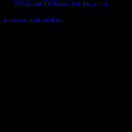
F-8E Crusader NAS-Miramar 1966, Eduard, 1:48
5. Mai
2020
Stolz präsentiert von WordPress
Translate »