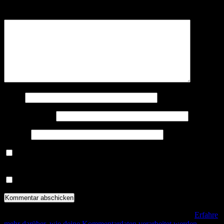
Kommentar
*
Name
E-Mail-Adresse
Website
Benachrichtige mich über nachfolgende Kommentare via E-
Mail.
Benachrichtige mich über neue Beiträge via E-Mail.
Diese Website verwendet Akismet, um Spam zu reduzieren.
Erfahre
mehr darüber, wie deine Kommentardaten verarbeitet werden
.