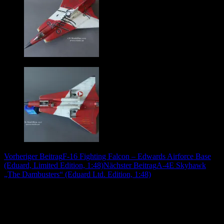
Beitrags-
Vorheriger Beitrag
F-16 Fighting Falcon – Edwards Airforce Base
(Eduard, Limited Edition, 1:48)
Nächster Beitrag
A-4E Skyhawk
Navigation
„The Dambusters“ (Eduard Ltd. Edition, 1:48)
Schreibe einen Kommentar
Deine E-Mail-Adresse wird nicht veröffentlicht.
Erforderliche
Felder sind mit
*
markiert