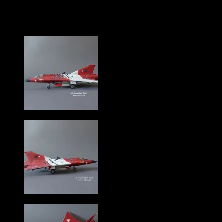
Special-Edition von Hasegawa, welche „unseren“ Draken in der
Sonderlackierung von 1996 anlässlich des 1000-jährigen Jubiläums
der schriftlichen Erwähnung Österreichs zeigt!