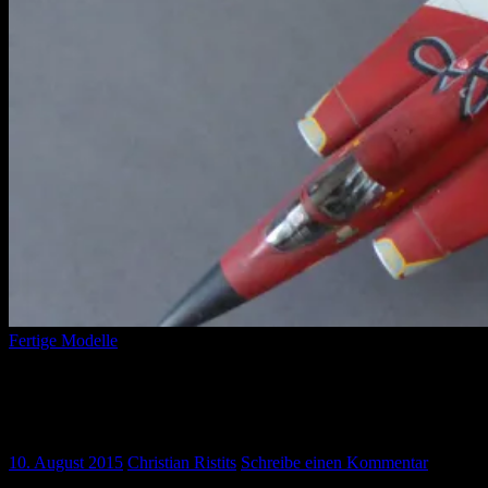
Fertige Modelle
Saab JÖ-35 Draken „Ostarrichi“
(Hasegawa, Eduard, 1:48)
10. August 2015
Christian Ristits
Schreibe einen Kommentar