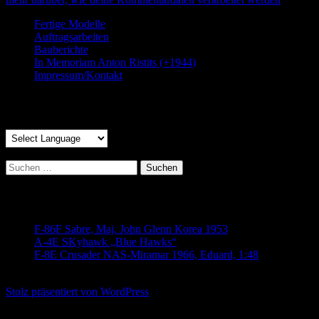
Fertige Modelle
Auftragsarbeiten
Bauberichte
In Memoriam Anton Ristits (+1944)
Impressum/Kontakt
Translate:
Suchen
nach:
Neueste Beiträge
F-86F Sabre, Maj. John Glenn Korea 1953
11. Juli 2020
A-4E SKyhawk „Blue Hawks“
30. Mai 2020
F-8E Crusader NAS-Miramar 1966, Eduard, 1:48
5. Mai
2020
Stolz präsentiert von WordPress
Translate »