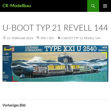
Suchen
CR-Modellbau
ZUM
PRIMÄR
INHALT
MENÜ
SPRINGEN
U-BOOT TYP 21 REVELL 144
16. FEBRUAR 2014
598 × 207
U-BOOT TYP 21 REVELL 144
Vorheriges Bild