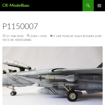
Suchen
CR-Modellbau
ZUM
PRIMÄR
INHALT
MENÜ
SPRINGEN
P1150007
27. MAI 2018
2560 × 1920
F-14B TOMCAT JOLLY ROGERS LOW
VIZ (1:48, HASEGAWA)